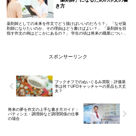
き方
薬剤師としての未来を作文でどう描けばいいのだろう？」 「なぜ薬
剤師になりたいのか、その理由はどう書けばよい？」 「薬剤師を目
指す作文の例はどこかにあるの？」 学生の頃は将来の職業について
考えることがよくありますが、中には薬剤師を目指す方もい...
スポンサーリンク
ブックオフでのぬいぐるみ買取：評価基
準は何？UFOキャッチャーの景品も大丈
夫？
将来の夢を作文の上手な書き方ガイド：
パティシエ・調理師など調理関係の仕事
の場合