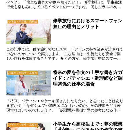
べき？」 「簡単な書き方や例を知りたい！」 修学旅行は、学生生活
で最も楽しみにしているイベントの一つですね。 同じクラスの友だ
ちと過ごす時間は、忘れられない楽しい経験になるでしょ...
修学旅行におけるスマートフォン
小学生・中学生・高校生
禁止の理由とメリット
この記事では、修学旅行でなぜスマートフォンの持ち込みが許されて
いないのかについて解説します。 主な理由は、生徒たちが安全で楽
しい旅行を体験することです。 多くの方が、修学旅行中にスマート
フォンを持たない理由に興味を持っているかもしれません。...
将来の夢を作文の上手な書き方ガ
小学生・中学生・高校生
イド：パティシエ・調理師など調
理関係の仕事の場合
「将来、パティシエやケーキ屋さんになりたい」と思ったことはあり
ますか？ 「なぜシェフや調理師になりたいのか、その理由をどう表
現すればいいのでしょう？」 「調理職を目指す際の参考になる作文
例は存在するのでしょうか？」 小学生から高校生にかけて...
小学生から高校生まで：夢の職業
小学生・中学生・高校生
「薬剤師」になるための作文の書