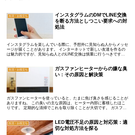
インスタグラムのDMでLINE交換
生活・お役立ち
を断る方法としつこい要求への対
処法
インスタグラムを楽しんでいる際に、予想外に見知らぬ人からメッセ
ージが届くことがあります。 インターネットで新しい友達を作るの
は魅力的ですが、見知らぬ人とのLINE交換は慎重に行うべきです。
時には、突然のLINE交換を求められてどう対応すれ...
ガスファンヒーターからの嫌な臭
生活・お役立ち
い：その原因と解決策
ガスファンヒーターを使っていると、たまに焦げ臭さを感じることが
ありますね。 この臭いの主な原因は、ヒーター内部に蓄積したほこ
りです。 定期的な清掃でこれを取り除くことが大切です。 ガスファ
ンヒーターの掃除方法は、家庭でできるエアフィルターの...
LED電圧不足の原因と対応策：適
生活・お役立ち
切な対処方法を探る