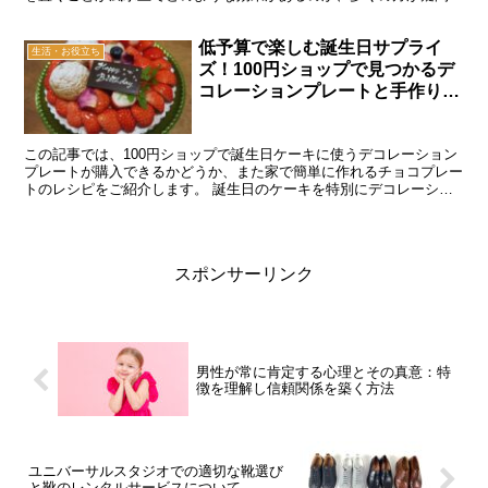
思っています。 実は、玄関に水槽を置くことは、金魚など...
低予算で楽しむ誕生日サプライ
生活・お役立ち
ズ！100円ショップで見つかるデ
コレーションプレートと手作りチ
ョコプレートの作り方
この記事では、100円ショップで誕生日ケーキに使うデコレーション
プレートが購入できるかどうか、また家で簡単に作れるチョコプレー
トのレシピをご紹介します。 誕生日のケーキを特別にデコレーショ
ンしたいと考えていませんか？ 次のような疑問にお答え...
スポンサーリンク
男性が常に肯定する心理とその真意：特
徴を理解し信頼関係を築く方法
ユニバーサルスタジオでの適切な靴選び
と靴のレンタルサービスについて