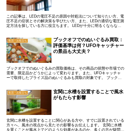
この記事は、LEDの電圧不足の原因や対処法について知りたい方、電
圧不足の症状とその解決策を学びたい方、また、LEDの適切な電圧測
定方法を探している方に役立ちます。 LEDが十分に明るくならない
主な原因は、電源から供給される電圧が不足している...
ブックオフでのぬいぐるみ買取：
生活・お役立ち
評価基準は何？UFOキャッチャー
の景品も大丈夫？
ブックオフでのぬいぐるみの買取価格は、その商品の状態や市場での
需要、限定品かどうかによって変わります。また、UFOキャッチャ
ーで取得したプライズ品のぬいぐるみも買取の対象です。 ブックオ
フでぬいぐるみを売る前には、買取の条件や買取できない商...
玄関に水槽を設置することで風水
生活・お役立ち
がもたらす影響
玄関に水槽を設置することに関心がある方や、すでに設置されている
方々へ、風水の視点から見たその影響をお伝えします。 玄関に水槽
を置くことが風水上でどのような効果があるのか、多くの方が疑問に