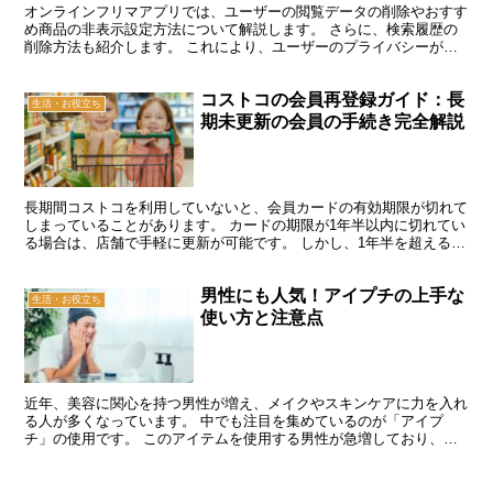
オンラインフリマアプリでは、ユーザーの閲覧データの削除やおすす
め商品の非表示設定方法について解説します。 さらに、検索履歴の
削除方法も紹介します。 これにより、ユーザーのプライバシーが強
化され、アプリの使用がより快適になります。 オンライン...
コストコの会員再登録ガイド：長
生活・お役立ち
期未更新の会員の手続き完全解説
長期間コストコを利用していないと、会員カードの有効期限が切れて
しまっていることがあります。 カードの期限が1年半以内に切れてい
る場合は、店舗で手軽に更新が可能です。 しかし、1年半を超える期
間が経過している場合、手続きが変わるため、特に2年...
男性にも人気！アイプチの上手な
生活・お役立ち
使い方と注意点
近年、美容に関心を持つ男性が増え、メイクやスキンケアに力を入れ
る人が多くなっています。 中でも注目を集めているのが「アイプ
チ」の使用です。 このアイテムを使用する男性が急増しており、そ
の効果に期待が寄せられています。 しかし、使い方を間違え...