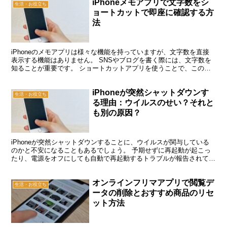
iPhoneメモアプリで文字数をシ
生活・お役立ち
ョートカットで即座に確認する方
法
iPhoneのメモアプリは様々な機能を持っていますが、文字数を直接
表示する機能はありません。 SNSやブログを書く際には、文字数を
知ることが重要です。 ショートカットアプリを使うことで、この問
題を簡単に解決できます。 文字数をすぐに把握でき...
iPhoneが突然シャットダウンす
生活・お役立ち
る理由：ウイルスのせい？それと
も別の原因？
iPhoneが突然シャットダウンすることに、ウイルスが関与している
のかと不安になることもあるでしょう。 予期せずに再起動が起こっ
たり、電源をオフにしても自動で再起動するトラブルが報告されてい
ます。 この記事では、iPhoneが予期せずに電源...
オンラインフリマアプリで閲覧デ
生活・お役立ち
ータの削除とおすすめ商品のリセ
ット方法