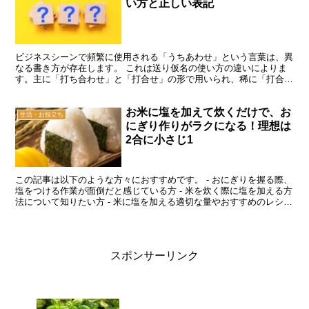
い方と正しい表記
ビジネスシーンで頻繁に使用される「うちあわせ」という言葉は、異
なる書き方が存在します。 これは送り仮名の使い方の違いによりま
す。主に「打ち合わせ」と「打合せ」の形で用いられ、稀に「打合わ
せ」や「打ち合せ」とも書かれます。 この記事では、「う...
お米に塩を加えて炊くだけで、お
生活・お役立ち
にぎり作りがラクになる！理想は
2合に小さじ1
この記事は以下のような方々におすすめです。 - おにぎりを握る際、
塩をつける作業が面倒だと感じている方 - 米を炊く際に塩を加える方
法について知りたい方 - 米に塩を加える適切な量やおすすめのレシピ
を探している方 手作業でおにぎりを握る際、...
スポンサーリンク