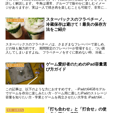
詳しく解説します。 牛角は通常、グループで賑やかに楽しむイメー
ジがありますが、実は一人で焼き肉を楽しむことも可能で、非常に快
適です。 この記事では以下の内容について説明しています...
スターバックスのフラペチーノ、
生活・お役立ち
冷蔵保存は避けて！最良の保存方
法をご紹介
スターバックスのフラペチーノは、さまざまなフレーバーで楽しめ、
どの味も魅力的です。 期間限定のフレーバーが登場すると、つい購
入してしまいますよね。 フラペチーノをすぐに飲めない時、冷蔵庫
で保存したことはありませんか？ しかし、冷蔵庫での保存...
ゲーム愛好者のためのiPad容量選
生活・お役立ち
び方ガイド
この記事は、以下のような方におすすめです。 - iPadの64GBモデル
でゲームを存分に楽しみたい方 - ゲーム用に適したiPadのストレージ
容量を知りたい方 - 学業とゲームを両立させたい大学生 iPadの64GB
モデルでは、高解像度グラ...
「打ち合わせ」と「打合せ」の使
生活・お役立ち