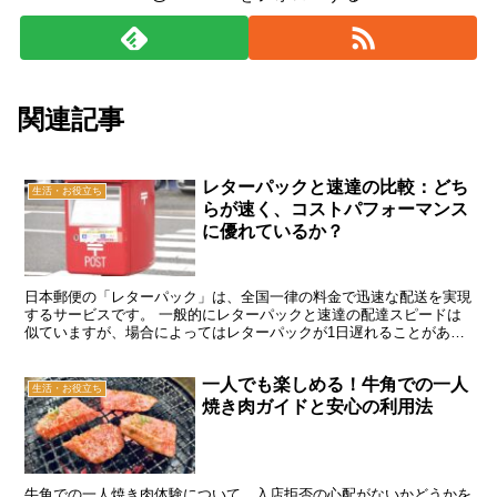
関連記事
レターパックと速達の比較：どち
生活・お役立ち
らが速く、コストパフォーマンス
に優れているか？
日本郵便の「レターパック」は、全国一律の料金で迅速な配送を実現
するサービスです。 一般的にレターパックと速達の配達スピードは
似ていますが、場合によってはレターパックが1日遅れることがあり
ます。 速達サービスは、緊急の文書や急ぎの郵便物を通常...
一人でも楽しめる！牛角での一人
生活・お役立ち
焼き肉ガイドと安心の利用法
牛角での一人焼き肉体験について、入店拒否の心配がないかどうかを