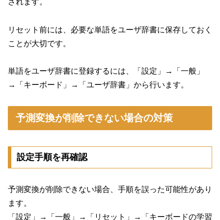
されます。
リセット前には、必要な単語をユーザ辞書に保存しておく
ことが大切です。
単語をユーザ辞書に登録するには、「設定」→「一般」
→「キーボード」→「ユーザ辞書」から行います。
予測変換が削除できない場合の対策
設定手順を再確認
予測変換が削除できない場合、手順を誤った可能性があり
ます。
「設定」→「一般」→「リセット」→「キーボードの学習