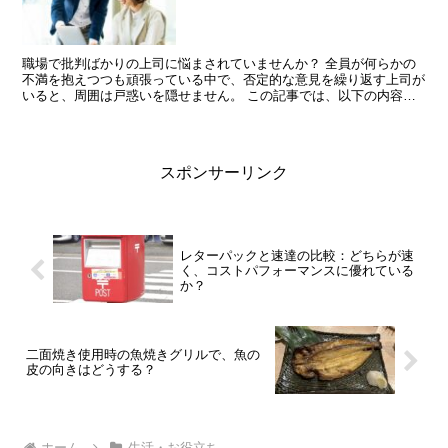
職場で批判ばかりの上司に悩まされていませんか？ 全員が何らかの
不満を抱えつつも頑張っている中で、否定的な意見を繰り返す上司が
いると、周囲は戸惑いを隠せません。 この記事では、以下の内容に
ついて詳しく解説します。 - 批判的な上司とのうまい付...
スポンサーリンク
レターパックと速達の比較：どちらが速
く、コストパフォーマンスに優れている
か？
二面焼き使用時の魚焼きグリルで、魚の
皮の向きはどうする？
ホーム
生活・お役立ち