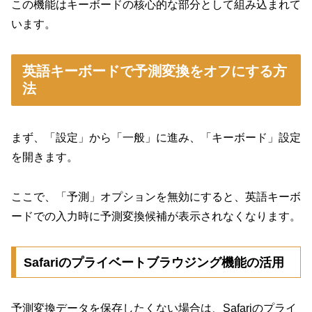
この機能はキーボードの核心的な部分として組み込まれて
います。
英語キーボードで予測変換をオフにする方
法
まず、「設定」から「一般」に進み、「キーボード」設定
を開きます。
ここで、「予測」オプションを無効にすると、英語キーボ
ードでの入力時に予測変換候補が表示されなくなります。
Safariのプライベートブラウジング機能の活用
予測変換データを保存したくない場合は、Safariのプライ