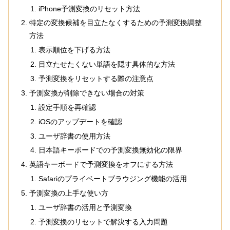
iPhone予測変換のリセット方法
特定の変換候補を目立たなくするための予測変換調整
方法
表示順位を下げる方法
目立たせたくない単語を隠す具体的な方法
予測変換をリセットする際の注意点
予測変換が削除できない場合の対策
設定手順を再確認
iOSのアップデートを確認
ユーザ辞書の使用方法
日本語キーボードでの予測変換無効化の限界
英語キーボードで予測変換をオフにする方法
Safariのプライベートブラウジング機能の活用
予測変換の上手な使い方
ユーザ辞書の活用と予測変換
予測変換のリセットで解決する入力問題