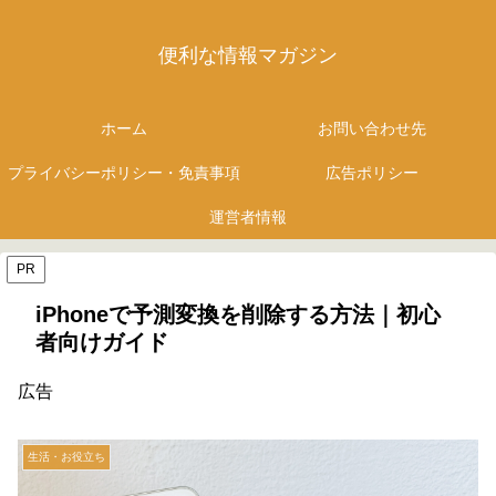
便利な情報マガジン
ホーム
お問い合わせ先
プライバシーポリシー・免責事項
広告ポリシー
運営者情報
PR
iPhoneで予測変換を削除する方法｜初心
者向けガイド
広告
生活・お役立ち