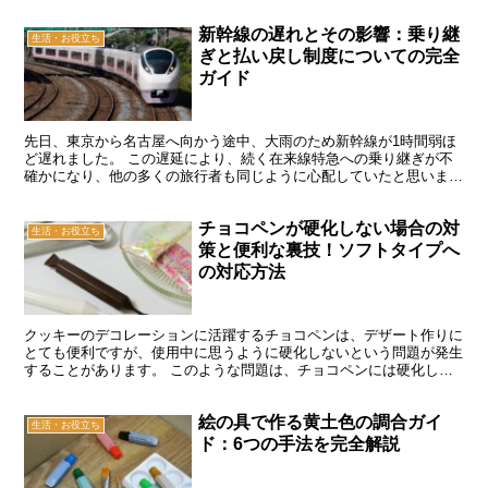
新幹線の遅れとその影響：乗り継
生活・お役立ち
ぎと払い戻し制度についての完全
ガイド
先日、東京から名古屋へ向かう途中、大雨のため新幹線が1時間弱ほ
ど遅れました。 この遅延により、続く在来線特急への乗り継ぎが不
確かになり、他の多くの旅行者も同じように心配していたと思いま
す。 新幹線の遅延は突然起こり得るため、乗り継ぎや補償に...
チョコペンが硬化しない場合の対
生活・お役立ち
策と便利な裏技！ソフトタイプへ
の対応方法
クッキーのデコレーションに活躍するチョコペンは、デザート作りに
とても便利ですが、使用中に思うように硬化しないという問題が発生
することがあります。 このような問題は、チョコペンには硬化しや
すいタイプと硬化しづらいソフトタイプがあるためです。 ...
絵の具で作る黄土色の調合ガイ
生活・お役立ち
ド：6つの手法を完全解説