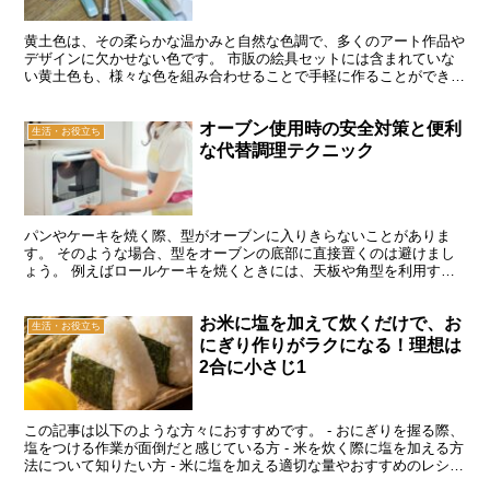
黄土色は、その柔らかな温かみと自然な色調で、多くのアート作品や
デザインに欠かせない色です。 市販の絵具セットには含まれていな
い黄土色も、様々な色を組み合わせることで手軽に作ることができま
す。 黄土色を作る方法にはいくつかあり、一般的なものに...
オーブン使用時の安全対策と便利
生活・お役立ち
な代替調理テクニック
パンやケーキを焼く際、型がオーブンに入りきらないことがありま
す。 そのような場合、型をオーブンの底部に直接置くのは避けまし
ょう。 例えばロールケーキを焼くときには、天板や角型を利用する
のが望ましいです。 型を底部に直接置いてしまうと、底が焦...
お米に塩を加えて炊くだけで、お
生活・お役立ち
にぎり作りがラクになる！理想は
2合に小さじ1
この記事は以下のような方々におすすめです。 - おにぎりを握る際、
塩をつける作業が面倒だと感じている方 - 米を炊く際に塩を加える方
法について知りたい方 - 米に塩を加える適切な量やおすすめのレシピ
を探している方 手作業でおにぎりを握る際、...