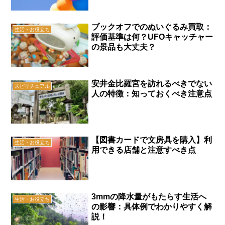
ブックオフでのぬいぐるみ買取：
生活・お役立ち
評価基準は何？UFOキャッチャー
の景品も大丈夫？
安井金比羅宮を訪れるべきでない
スピリチュアル
人の特徴：知っておくべき注意点
【図書カードで文房具を購入】利
生活・お役立ち
用できる店舗と注意すべき点
3mmの降水量がもたらす生活へ
生活・お役立ち
の影響：具体例でわかりやすく解
説！