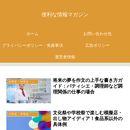
便利な情報マガジン
ホーム
お問い合わせ先
プライバシーポリシー・免責事項
広告ポリシー
運営者情報
将来の夢を作文の上手な書き方ガ
小学生・中学生・高校生
イド：パティシエ・調理師など調
理関係の仕事の場合
文化祭や学校祭で楽しむ模擬店・
小学生・中学生・高校生
出し物アイディア！食品系以外の
具体例